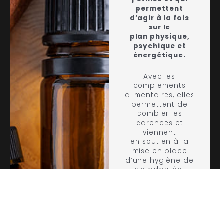
permettent
d’agir à la fois
sur le
plan physique,
psychique et
énergétique.
Avec les
compléments
alimentaires, elles
permettent de
combler les
carences et
viennent
en soutien à la
mise en place
d’une hygiène de
vie adaptée.
Leur usage doit
se faire dans un
cadre bien précis
et doit prendre en