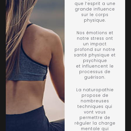
que l’esprit a une
grande influence
sur le corps
physique.
Nos émotions et
notre stress ont
un impact
profond sur notre
santé physique et
psychique
et influencent le
processus de
guérison.
La naturopathie
propose de
nombreuses
techniques qui
vont vous
permettre de
réguler la charge
mentale qui